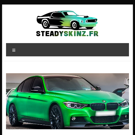
Aller
au
contenu
steadyskinz.fr
Menu