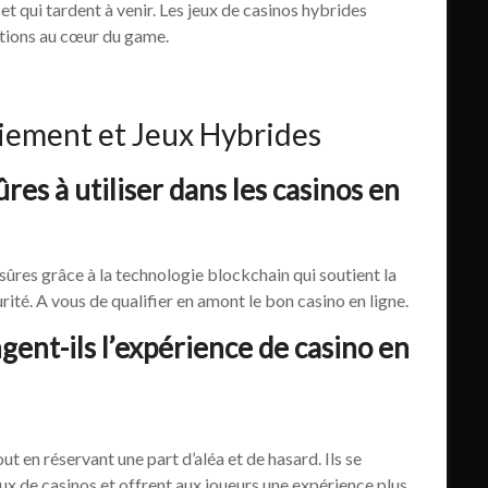
t qui tardent à venir. Les jeux de casinos hybrides
ations au cœur du game.
aiement et Jeux Hybrides
res à utiliser dans les casinos en
ûres grâce à la technologie blockchain qui soutient la
té. A vous de qualifier en amont le bon casino en ligne.
ent-ils l’expérience de casino en
ut en réservant une part d’aléa et de hasard. Ils se
eux de casinos et offrent aux joueurs une expérience plus