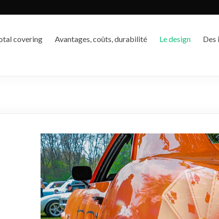
otal covering
Avantages, coûts, durabilité
Le design
Des 