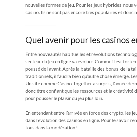
nouvelles formes de jeu. Pour les jeux hybrides, nous 
casino. Ils ne sont pas encore très populaires et donc
Quel avenir pour les casinos en
Entre nouveautés habituelles et révolutions technologiq
secteur du jeu en ligne va évoluer. Comme il est forteme
poussé de l’avant. Après la bataille des bonus, de la 
traditionnels, il faudra bien qu’autre chose émerge. Le
Un site comme Casino Together a surpris, l’année der
donc être confiant que les ressources et la créativité 
pour pousser le plaisir du jeu plus loin.
En entendant entre l’arrivée en force des crypto, les je
dans l’évolution des casinos en ligne. Pour le savoir 
tous dans la modération !