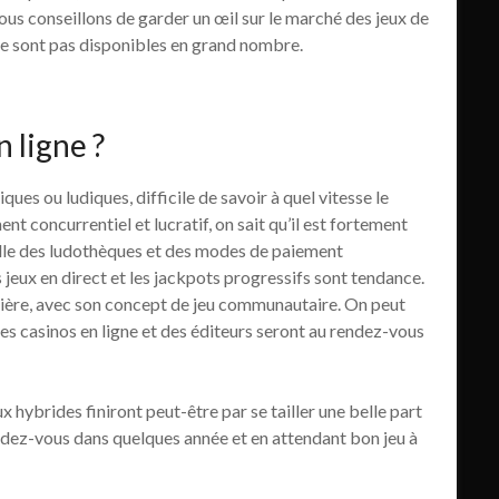
vous conseillons de garder un œil sur le marché des jeux de
 ne sont pas disponibles en grand nombre.
 ligne ?
ues ou ludiques, difficile de savoir à quel vitesse le
nt concurrentiel et lucratif, on sait qu’il est fortement
taille des ludothèques et des modes de paiement
s jeux en direct et les jackpots progressifs sont tendance.
nière, avec son concept de jeu communautaire. On peut
des casinos en ligne et des éditeurs seront au rendez-vous
ux hybrides finiront peut-être par se tailler une belle part
rendez-vous dans quelques année et en attendant bon jeu à