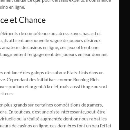
ino en ligne.
nce et Chance
t éléments de compétence ou adresse avec hasard et
o, ils attirent une nouvelle vague de joueurs désireux
s amateurs de casinos en ligne, ces jeux offrent une
 et augmentent l’engagement des joueurs en leur donnant
s ont lancé des galops d’essai aux Etats-Unis dans un
serve. Cependant des initiatives comme Running Rich
ec podium et argent à la clef, mais aussi tirage au sort
etteurs.
 en plus grands sur certaines compétitions de gamers,
ra. En tout cas, c’est une piste intéressante, peut-être
virtuelle ou la réalité augmentée dont on nous rabat les
eurs de casinos en ligne, ces dernières font un peu l’effet