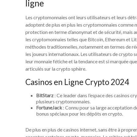
ligne
Les cryptomonnaies ont leurs utilisateurs et leurs détra
adoptent de plus en plus les cryptomonnaies comme m
protection en terme d’anonymat et de sécurité, mais au
les cryptomonnaies telles que Bitcoin, Ethereum et Lit
méthodes traditionnelles, notamment en termes de rédu
les joueurs internationaux. Les utilisateurs de crypto
leur monnaie fétiche et la tendance est si marquée qu
articulés sur la crypto sphère.
Casinos en Ligne Crypto 2024
BitStarz
: Ce leader dans l’espace des casinos cr
plusieurs cryptomonnaies.
FortuneJack
: Connu pour sa large acceptation d
bonus spéciaux pour les dépôts en crypto.
De plus en plus de casinos internet, sans être à propr
accepter certaines crypto-monnaies. Le critère est te