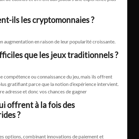
ent-ils les cryptomonnaies ?
en augmentation en raison de leur popularité croissante.
fficiles que les jeux traditionnels ?
aine compétence ou connaissance du jeu, mais ils offrent
plus gratifiant parce que la notion d’expérience intervient.
re adresse et donc vos chances de gagner
i offrent à la fois des
ides ?
es options, combinant innovations de paiement et