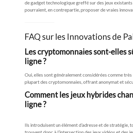
de gadget technologique greffé sur des jeux existants e
pourraient, en contrepartie, proposer de vraies innov
FAQ sur les Innovations de P
Les cryptomonnaies sont-elles sû
ligne ?
Oui, elles sont généralement considérées comme très s
plupart des cryptomonnaies, offrant anonymat et sécuri
Comment les jeux hybrides chang
ligne ?
Ils introduisent un élément d’adresse et de stratégie, to
trouvent donc à l’intersection des jeux vidéos et des j