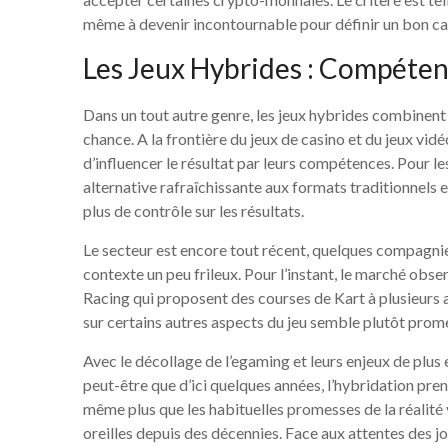
même à devenir incontournable pour définir un bon cas
Les Jeux Hybrides : Compéte
Dans un tout autre genre, les jeux hybrides combinen
chance. A la frontière du jeux de casino et du jeux vidé
d’influencer le résultat par leurs compétences. Pour le
alternative rafraîchissante aux formats traditionnels
plus de contrôle sur les résultats.
Le secteur est encore tout récent, quelques compagnie
contexte un peu frileux. Pour l’instant, le marché ob
Racing qui proposent des courses de Kart à plusieurs av
sur certains autres aspects du jeu semble plutôt prom
Avec le décollage de l’egaming et leurs enjeux de plus
peut-être que d’ici quelques années, l’hybridation prend
même plus que les habituelles promesses de la réalité 
oreilles depuis des décennies. Face aux attentes des jou