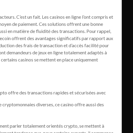
cteurs. C’est un fait. Les casinos en ligne l’ont compris et
oyen de paiement. Ces solutions offrent une bonne
ssi en matière de fluidité des transactions. Pour rappel,
ecoin offrent des avantages significatifs par rapport aux
ction des frais de transaction et d’accès facilité pour
 sont demandeurs de jeux en ligne totalement adaptés à
e certains casinos se mettent en place uniquement
ypto offre des transactions rapides et sécurisées avec
e cryptomonnaies diverses, ce casino offre aussi des
ement parler totalement orientés crypto, se mettent à
llement tendance que, pour certains experts, il commence