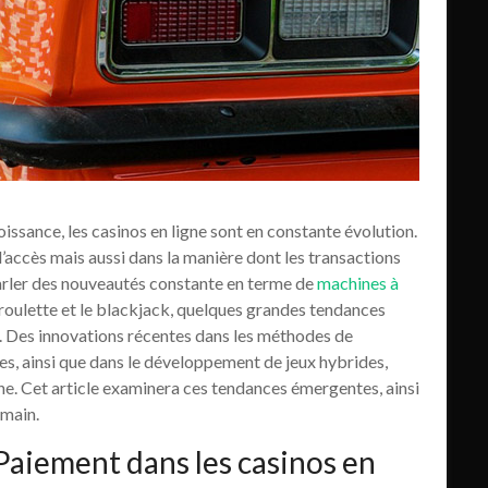
issance, les casinos en ligne sont en constante évolution.
’accès mais aussi dans la manière dont les transactions
parler des nouveautés constante en terme de
machines à
roulette et le blackjack, quelques grandes tendances
e. Des innovations récentes dans les méthodes de
ies, ainsi que dans le développement de jeux hybrides,
igne. Cet article examinera ces tendances émergentes, ainsi
emain.
Paiement dans les casinos en